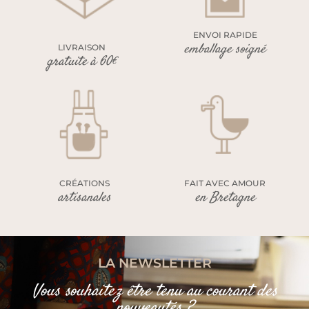
ENVOI RAPIDE
emballage soigné
LIVRAISON
gratuite à 60€
CRÉATIONS
FAIT AVEC AMOUR
artisanales
en Bretagne
LA NEWSLETTER
Vous souhaitez être tenu au courant des
nouveautés ?