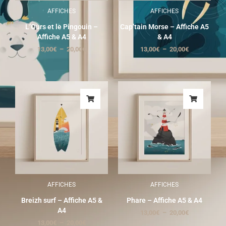
AFFICHES
AFFICHES
L’Ours et le Pingouin –
Cap’tain Morse – Affiche A5
Affiche A5 & A4
& A4
13,00
€
–
20,00
€
13,00
€
–
20,00
€
AFFICHES
AFFICHES
Breizh surf – Affiche A5 &
Phare – Affiche A5 & A4
A4
13,00
€
–
20,00
€
13,00
€
–
20,00
€