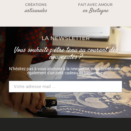
CRÉATIONS
FAIT AVEC AMOUR
artisanales
en Bretagne
LA NEWSLETTER
Vous souhaitez être tenu au courant des
nouveautés ?
N’hésitez pas à vous abonner à la newsletter, vous bénéficierez
également d'un petit cadeau de bienvenue.
S'ABONNER