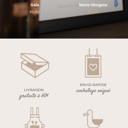
Gaïa
Marie-Morgane
49,00
€
49,00
€
ENVOI RAPIDE
emballage soigné
LIVRAISON
gratuite à 60€