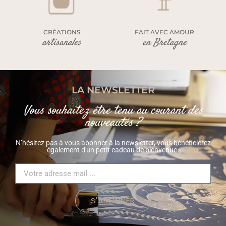
CRÉATIONS
FAIT AVEC AMOUR
artisanales
en Bretagne
LA NEWSLETTER
Vous souhaitez être tenu au courant des
nouveautés ?
N’hésitez pas à vous abonner à la newsletter, vous bénéficierez
également d'un petit cadeau de bienvenue.
S'ABONNER