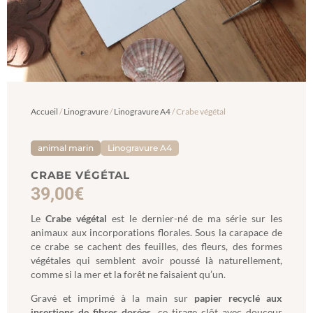
Accueil
/
Linogravure
/
Linogravure A4
/ Crabe végétal
animal marin
Linogravure A4
CRABE VÉGÉTAL
39,00
€
Le
Crabe végétal
est le dernier-né de ma série sur les
animaux aux incorporations florales. Sous la carapace de
ce crabe se cachent des feuilles, des fleurs, des formes
végétales qui semblent avoir poussé là naturellement,
comme si la mer et la forêt ne faisaient qu’un.
Gravé et imprimé à la main sur
papier recyclé aux
insertions de fibres dorées
, ce tirage clôt avec douceur